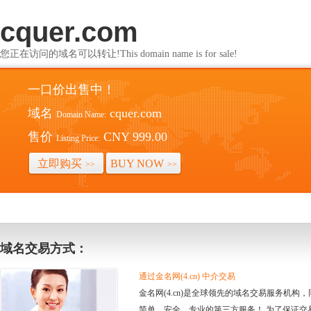
cquer.com
您正在访问的域名可以转让!This domain name is for sale!
一口价出售中！
域名
cquer.com
Domain Name:
售价
CNY 999.00
Listing Price:
立即购买
BUY NOW
>>
>>
域名交易方式：
通过金名网(4.cn) 中介交易
金名网(4.cn)是全球领先的域名交易服务机
简单、安全、专业的第三方服务！ 为了保证交