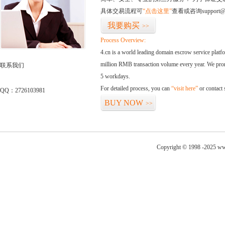
具体交易流程可
“点击这里”
查看或咨询support@
我要购买
>>
Process Overview:
4.cn is a world leading domain escrow service plat
million RMB transaction volume every year. We promi
联系我们
5 workdays.
For detailed process, you can
“visit here”
or contact
QQ：2726103981
BUY NOW
>>
Copyright © 1998 -2025 ww